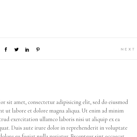
NEXT
r sit amet, consectetur adipisicing elit, sed do eiusmod
t ut labore et dolore magna aliqua. Ut enim ad minim
rud exercitation ullamco laboris nisi ut aliquip ex ea
t. Duis aute irure dolor in reprehenderit in voluptate
 dolore eu fugiat nulla pariatur. Excepteur sint occaecat