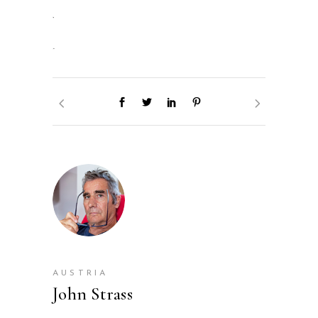
slot gacor
jacktoto
AUSTRIA
John Strass