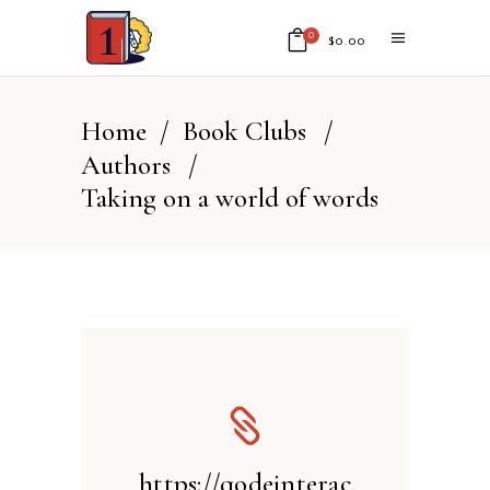
0
$
0.00
No products in the cart.
Home
/
Book Clubs
/
Authors
/
Taking on a world of words
https://qodeinterac