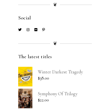
❦
Social
❦
The latest titles
Winter Darkest Tragedy
$
38.00
Symphony Of Trilogy
$
22.00