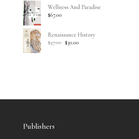
Wellness And Paradise
$
67.00
Renaissance History
$
47.00
$
30.00
Publishers